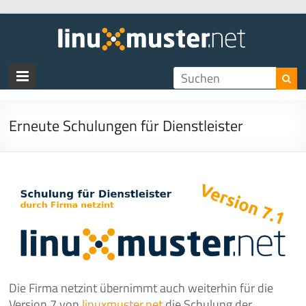
linux
Erneute Schulungen für Dienstleister
Die Firma netzint übernimmt auch weiterhin für die
Version 7 von
linuxmuster.net
die Schulung der