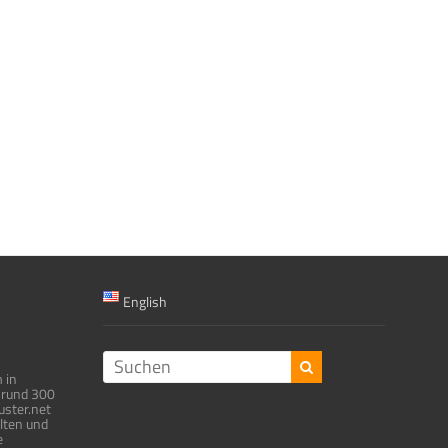
English
 in
 rund 300
muster.net
alten und
e