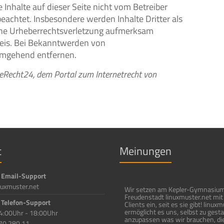
 Inhalte auf dieser Seite nicht vom Betreiber
beachtet. Insbesondere werden Inhalte Dritter als
eine Urheberrechtsverletzung aufmerksam
eis. Bei Bekanntwerden von
 umgehend entfernen.
eRecht24, dem Portal zum Internetrecht von
t
Meinungen
 Email-Support
uxmuster.net
Wir setzen am Kepler-Gymnasium
Freudenstadt linuxmuster.net mit
 Telefon-Support
Clients ein, seit es sie gibt! linux
ermöglicht es uns, selbst zu gest
4:00Uhr - 18:00Uhr
anzupassen was wir brauchen, di
70 280 11