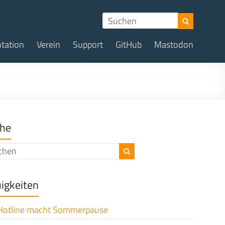
tation
Verein
Support
GitHub
Mastodon
he
igkeiten
Hotline macht Sommerpause