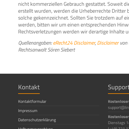
nicht kommerziellen Gebrauch gestattet. Soweit die
erstellt wurden, werden die Urheberrechte Dritter 
solche gekennzeichnet. Sollten Sie trotzdem auf 
werden, bitten wir um einen entsprechenden Hinw
Rechtsverletzungen werden wir derartige Inhalte
Quellenangaben:
eRecht24 Disclaimer
,
Disclaimer
von 
Rechtsanwalt Sören Siebert
Kontakt
Suppor
Kontaktformular
Kostenloser
support@lin
Impressum
Kostenloser
Datenschutzerklärung
Dienstags 1
(+49) 721 1
Haftungsausschluss