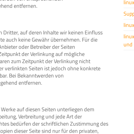
linu
ehend entfernen.
Supp
linu
Dritter, auf deren Inhalte wir keinen Einfluss
linu
lte auch keine Gewähr übernehmen. Für die
und 
 Anbieter oder Betreiber der Seiten
Zeitpunkt der Verlinkung auf mögliche
aren zum Zeitpunkt der Verlinkung nicht
er verlinkten Seiten ist jedoch ohne konkrete
tbar. Bei Bekanntwerden von
mgehend entfernen.
nd Werke auf diesen Seiten unterliegen dem
beitung, Verbreitung und jede Art der
htes bedürfen der schriftlichen Zustimmung des
pien dieser Seite sind nur für den privaten,