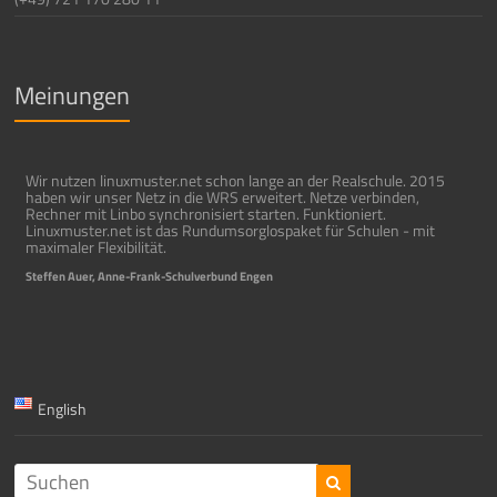
Meinungen
Wir nutzen linuxmuster.net schon lange an der Realschule. 2015
haben wir unser Netz in die WRS erweitert. Netze verbinden,
Rechner mit Linbo synchronisiert starten. Funktioniert.
Linuxmuster.net ist das Rundumsorglospaket für Schulen - mit
maximaler Flexibilität.
Steffen Auer, Anne-Frank-Schulverbund Engen
English