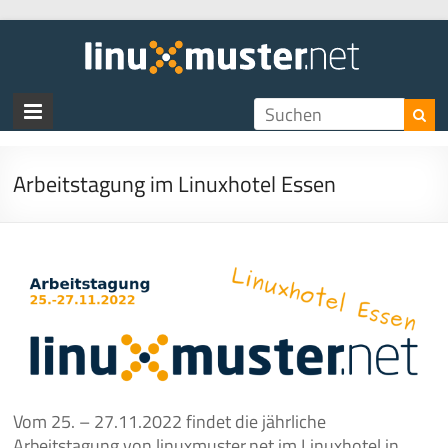
linux
Arbeitstagung im Linuxhotel Essen
Vom 25. – 27.11.2022 findet die jährliche
Arbeitstagung von linuxmuster.net im Linuxhotel in